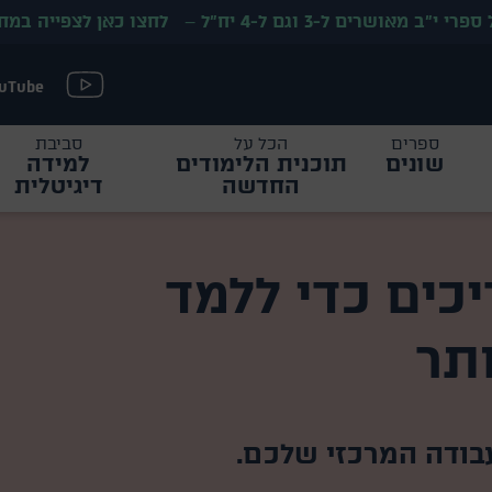
י״ב מאושרים ל-3 וגם ל-4 יח״ל
–
לחצו כאן לצפייה במח
uTube
ספרים
הכל על
סביבת
שונים
תוכנית הלימודים
למידה
החדשה
דיגיטלית
כים כדי ללמד
תר
בודה המרכזי שלכם.