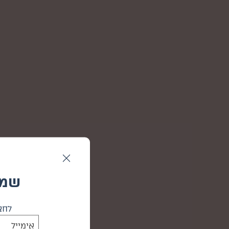
שמח
לחצו