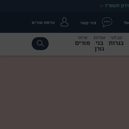
ירון תשפ״ז
>>
כניסת מורים
צור קשר
Yo
מבחני
אודות
איזור
בגרות
בני
מורים
גורן