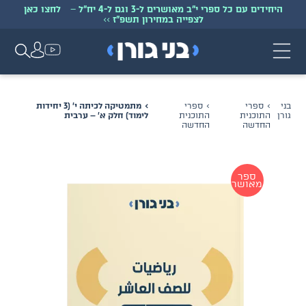
היחידים עם כל ספרי י״ב מאושרים ל-3 וגם ל-4 יח״ל
–
לחצו כאן
לצפייה במחירון תשפ״ז
>>
בני
ספרי
ספרי
מתמטיקה לכיתה י׳ (3 יחידות
גורן
התוכנית
התוכנית
לימוד) חלק א׳ – ערבית
החדשה
החדשה
ספר
מאושר