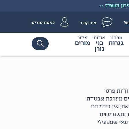
ירון תשפ״ז
>>
כניסת מורים
צור קשר
Yo
מבחני
אודות
איזור
בגרות
בני
מורים
גורן
דיות פרטי
לים מערכת אבטחה
ת, אין ביכולתם
, והמשתמשים
תנאי שמפעילי