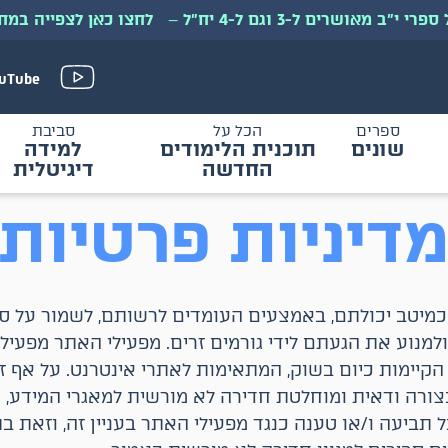
י״ב מאושרים ל-3 וגם ל-4 יח״ל
–
לחצו כאן לצפייה במח
uTube
ספרים
הכל על
סביבת
שונים
תוכנית הלימודים
למידה
החדשה
דיגיטלית
דיניות פרטיות
כמיטב יכולתם, באמצעים העומדים לרשותם, לשמור על סו
נוע את הגעתם לידי גורמים זרים. מפעילי האתר מפעי
קיימות כיום בשוק, המתאימות לאתרי אינטרנט. על אף זא
בצורה ודאית ומוחלטת חדירה לא מורשית למאגרי המידע
 תביעה ו/או טענה כנגד מפעילי האתר בעניין זה, וזאת ב