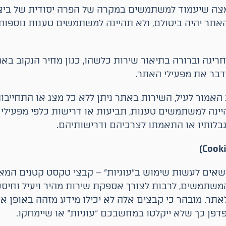
צה שיעמוד למשתמשים במקרה של הפרה יסודית של ביצו
ר יהיה ביטולם, ולא תהיינה למשתמשים טענות נוספות 
ריגה וברורה בתיאור שירות כלשהו, כגון מחיר הנקוב בא
דבר את מפעילי האתר.
 האמור לעיל, השירות באתר ניתן ללא כל מצג או התחייב
As ). לא תהיינה למשתמשים טענות, תביעות או דרישות כלפי מפעי
מגבלותיו או התאמתו לצרכיהם ודרישותיהם.
רשאים לעשות שימוש ב”עוגיות” – קבצי טקסט קטנים המאו
תמשים, לרבות לצורך אספקת שירות מהיר ויעיל וחיסכו
אתר. מובהר כי קבצים אלה לא יכילו מידע מזהה באופן איש
דפן כך שלא ייקלטו במחשבכם “עוגיות” או שיימחקו.