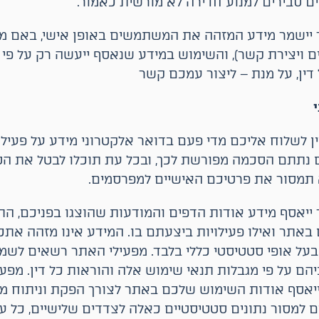
 סבירים למנוע חדירה לא מורשית כאמור.
ישמר מידע המזהה את המשתמשים באופן אישי, באם מיל
ויצירת קשר), והשימוש במידע שנאסף ייעשה רק על פי מד
 דין, על מנת – ליצור עמכם קשר
יין לשלוח אליכם מדי פעם בדואר אלקטרוני מידע על פעילו
 נתתם הסכמה מפורשת לכך, ובכל עת תוכלו לבטל את ה
תמסור את פרטיכם האישיים למפרסמים.
יאסף מידע אודות הדפים והמודעות שהוצגו בפניכם, התכ
אתר ואילו פעילויות ביצעתם בו. המידע אינו מזהה אתכם
בעל אופי סטטיסטי כללי בלבד. מפעילי האתר רשאים לשמ
הם על פי מגבלות תנאי שימוש אלה והוראות כל דין. מפע
סף אודות השימוש שלכם באתר לצורך הפקת וניתוח מי
 למסור נתונים סטטיסטיים כאלה לצדדים שלישיים, כל עו