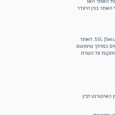
ול האתר ו/או
 האתר בגין היעדר
מפעילי האתר פועלים לאבטחת האתר באמצעות פרוטוקול SSL (Secure Socket Layer). האתר
ים במהלך שימושם
ים חסויים ומאובטחים. תעודה דיגיטלית מסוג SSL Web Server מותקנת על השרת
האינטרנט לבין