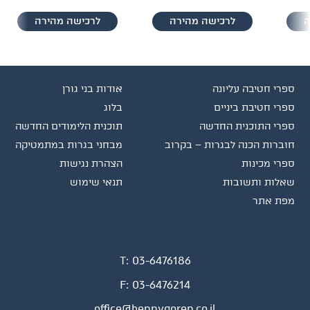
ה
לרכישה מהירה
לרכישה מהירה
ספרי חטיבה עליונה
אודות בני גורן
ספרי חטיבת ביניים
בלוג
ספרי התוכנית החדשה
תוכנית הלימודים החדשה
חוברות הכנה לבגרות – בקרוב
מבחני בגרות במתמטיקה
ספרי מכינות
הצהרת נגישות
שאלות ותשובות
תנאי שימוש
מפת אתר
T:
03-6476186
F:
03-6476214
office@bennygoren.co.il