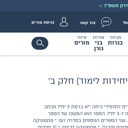
ירון תשפ״ז
>>
כניסת מורים
צור קשר
Yo
מבחני
אודות
איזור
בגרות
בני
מורים
גורן
ספר זה הוא השני מבין שלושה ספרים המיועדים לתלמידי כיתה י״א ברמת 3 יח״ל ונכתב
בהתאם לתכנית הלימודים החדשה במתמטיקה ל-3 יח״ל. הספר הוא המשכו של הספר
ת לימוד) חלק א׳. שני הספרים הנוספים בסדרה הם: * מתמטיקה
לכיתה י״א (3 יחידות לימוד) חלק א׳ – אשכול מדעים וחברה. * מתמטיקה לכיתה י׳ (3 יחידות