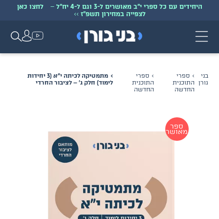
היחידים עם כל ספרי י״ב מאושרים ל-3 וגם ל-4 יח״ל
–
לחצו כאן
לצפייה במחירון תשפ״ז
>>
בני
ספרי
ספרי
מתמטיקה לכיתה י״א (3 יחידות
גורן
התוכנית
התוכנית
לימוד) חלק ג׳ – לציבור החרדי
החדשה
החדשה
ספר
מאושר