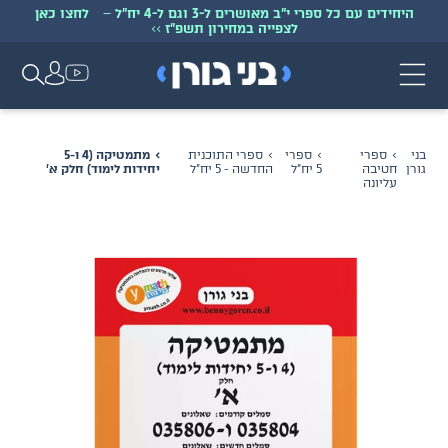
היחידים עם כל ספרי י״ב מאושרים ל-3 וגם ל-4 יח״ל
–
לחצו כאן
לצפייה במחירון תשפ״ז
>>
בני
ספרי
ספרי
ספרי התוכנית
מתמטיקה (4 ו-5
גורן
חטיבה
5 יח״ל
החדשה - 5 יח״ל
יחידות לימוד) חלק א'
עליונה