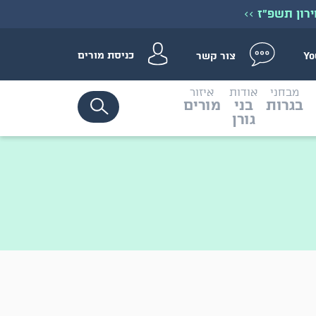
ירון תשפ״ז
>>
כניסת מורים
צור קשר
Yo
מבחני
אודות
איזור
בגרות
בני
מורים
גורן