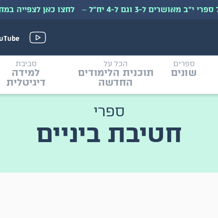
י״ב מאושרים ל-3 וגם ל-4 יח״ל
–
לחצו כאן לצפייה במח
uTube
ספרים
הכל על
סביבת
שונים
תוכנית הלימודים
למידה
החדשה
דיגיטלית
ספרי
חטיבת ביניים