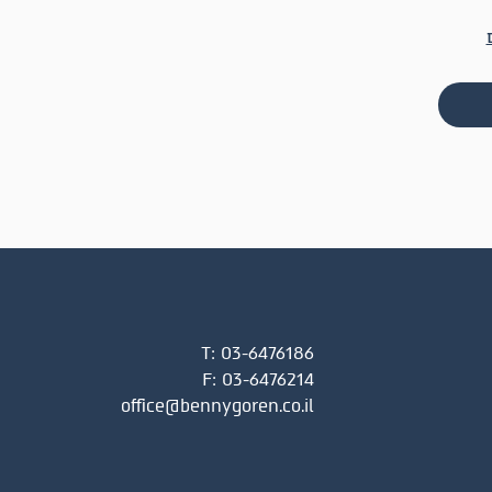
T:
03-6476186
F:
03-6476214
office@bennygoren.co.il